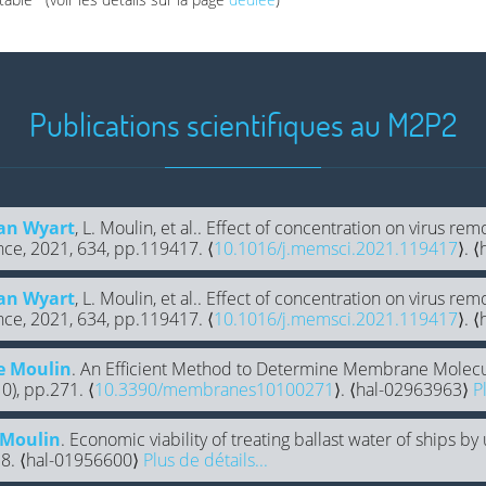
Publications scientifiques au M2P2
an Wyart
, L. Moulin, et al.. Effect of concentration on virus re
ce, 2021, 634, pp.119417. ⟨
10.1016/j.memsci.2021.119417
⟩. 
an Wyart
, L. Moulin, et al.. Effect of concentration on virus re
ce, 2021, 634, pp.119417. ⟨
10.1016/j.memsci.2021.119417
⟩. 
e Moulin
. An Efficient Method to Determine Membrane Molecul
0), pp.271. ⟨
10.3390/membranes10100271
⟩. ⟨hal-02963963⟩
P
 Moulin
. Economic viability of treating ballast water of ships by 
18. ⟨hal-01956600⟩
Plus de détails...