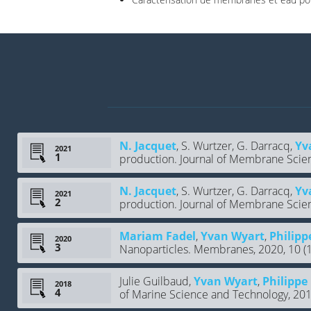
N. Jacquet
, S. Wurtzer, G. Darracq,
Yv
2021
production. Journal of Membrane Scien
N. Jacquet
, S. Wurtzer, G. Darracq,
Yv
2021
production. Journal of Membrane Scien
Mariam Fadel
,
Yvan Wyart
,
Philipp
2020
Nanoparticles. Membranes, 2020, 10 (1
Julie Guilbaud,
Yvan Wyart
,
Philippe
2018
of Marine Science and Technology, 20