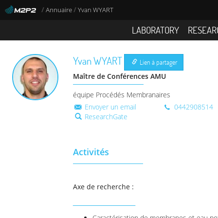
/
/
Annuaire
Yvan WYART
LABORATORY
RESEAR
Yvan
WYART
Lien à partager
Maître de Conférences AMU
équipe Procédés Membranaires
Envoyer un email
0442908514
ResearchGate
Activités
Axe de recherche :
________________
Caractérisation de membranes et eau pota