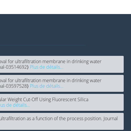
moval for ultrafiltration membrane in drinking water
⟨hal-03514692⟩
Plus de détails...
moval for ultrafiltration membrane in drinking water
⟨hal-03597528⟩
Plus de détails...
ar Weight Cut-Off Using Fluorescent Silica
lus de détails...
ultrafiltration as a function of the process position. Journal