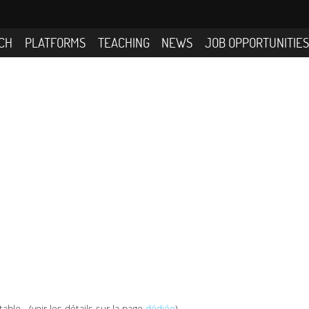
CH
PLATFORMS
TEACHING
NEWS
JOB OPPORTUNITIE
ble (voir les détails sur la page
dédiée
)