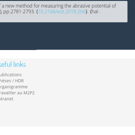
f a new method for measuring the abrasive potential of
), pp.2781-2793. ⟨
10.2166/wst.2018.266
⟩. ⟨hal-
eful links
ublications
hèses / HDR
rganigramme
ravailler au M2P2
ntranet