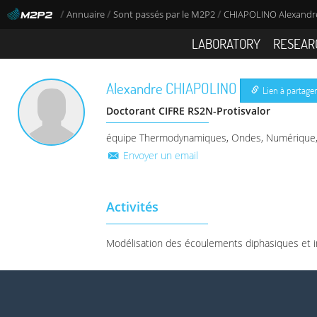
/
/
/
Annuaire
Sont passés par le M2P2
CHIAPOLINO Alexandr
LABORATORY
RESEAR
Alexandre
CHIAPOLINO
Lien à partage
Doctorant CIFRE RS2N-Protisvalor
équipe Thermodynamiques, Ondes, Numérique, 
Envoyer un email
Activités
Modélisation des écoulements diphasiques et i