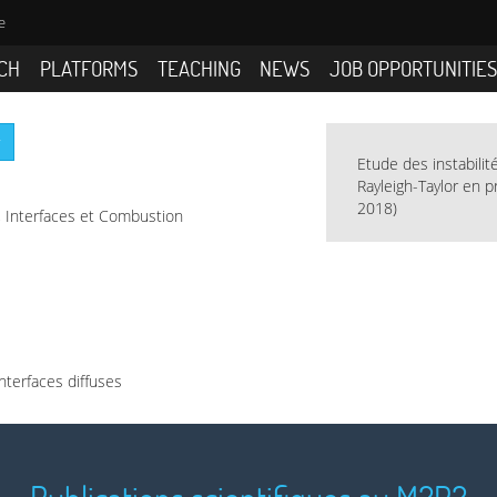
e
CH
PLATFORMS
TEACHING
NEWS
JOB OPPORTUNITIE
r
Etude des instabili
Rayleigh-Taylor en 
2018)
Interfaces et Combustion
nterfaces diffuses