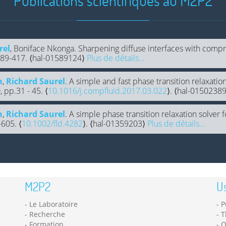
Publications scientifiques au M2P2
rel
, Boniface Nkonga. Sharpening diffuse interfaces with compr
.389-417. ⟨hal-01589124⟩
Plus de détails...
n
,
Richard Saurel
. A simple and fast phase transition relaxat
 pp.31 - 45. ⟨
10.1016/j.compfluid.2017.03.022
⟩. ⟨hal-0150238
n
,
Richard Saurel
. A simple phase transition relaxation solver 
-605. ⟨
10.1002/fld.4282
⟩. ⟨hal-01359203⟩
Plus de détails...
M2P2
Us
Le Laboratoire
P
Recherche
T
Formation
O