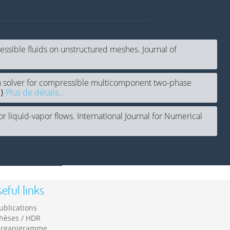
essible fluids on unstructured meshes. Journal of
ion solver for compressible multicomponent two-phase
9⟩
Plus de détails...
for liquid-vapor flows. International Journal for Numerical
eful links
ublications
hèses / HDR
rganigramme