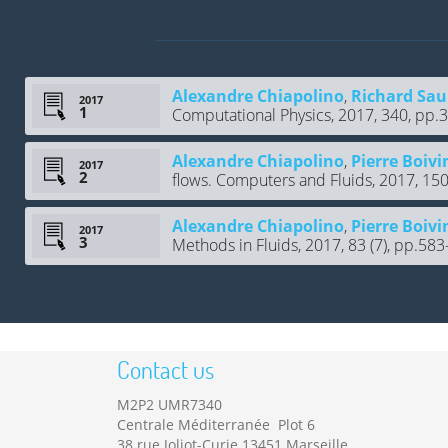
Alexandre Chiapolino
,
Richard Sau
2017
Computational Physics, 2017, 340, pp
Alexandre Chiapolino
,
Pierre Boivi
2017
flows. Computers and Fluids, 2017, 150,
Alexandre Chiapolino
,
Pierre Boivi
2017
Methods in Fluids, 2017, 83 (7), pp.583
Contact us
M2P2 UMR7340
Centrale Méditerranée Plot 6
38 rue Joliot-Curie 13451 Marseille