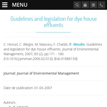
MENU
Guidelines and legislation for dye house
effluents
C. Hessel, C. Allegre, M. Maisseu, F. Charbit,
P. Moulin
. Guidelines
and legislation for dye house effluents. Journal of Environmental
Management, 2007, 83 (2), pp.171 - 180.
⟨10.1016/j.jenvman.2006.02.012⟩. ⟨hal-01888134⟩
Journal:
Journal of Environmental Management
Date de publication:
01-04-2007
Auteurs: