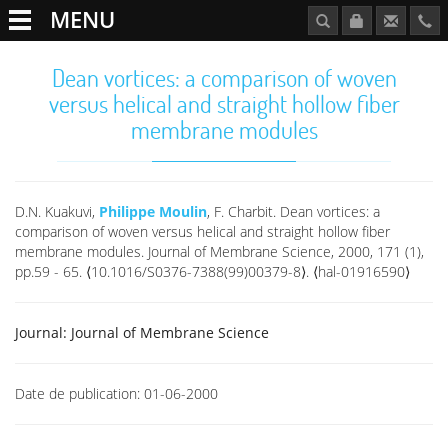
MENU
Dean vortices: a comparison of woven
versus helical and straight hollow fiber
membrane modules
D.N. Kuakuvi,
Philippe Moulin
, F. Charbit. Dean vortices: a
comparison of woven versus helical and straight hollow fiber
membrane modules. Journal of Membrane Science, 2000, 171 (1),
pp.59 - 65. ⟨10.1016/S0376-7388(99)00379-8⟩. ⟨hal-01916590⟩
Journal:
Journal of Membrane Science
Date de publication:
01-06-2000