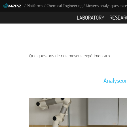
/
/
/
Platforms
Chemical Engineering
Moyens analytiques exce
LABORATORY
RESEAR
Quelques-uns de nos moyens expérimentaux :
Analyseur