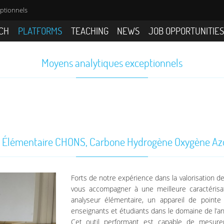
ptionnels
CH
PLATFORMS
TEACHING
NEWS
JOB OPPORTUNITIE
Moyens analytiques exceptionnels
 Élémentaire CHONS, Carbone Hydrogène Oxygène Az
Forts de notre expérience dans la valorisation
vous accompagner à une meilleure caractéris
analyseur élémentaire, un appareil de point
enseignants et étudiants dans le domaine de l’a
Cet outil performant est capable de mesure