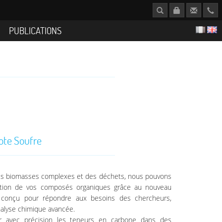
S
PUBLICATIONS
ote Soufre
 des biomasses complexes et des déchets, nous pouvons
ation de vos composés organiques grâce au nouveau
e conçu pour répondre aux besoins des chercheurs,
nalyse chimique avancée.
r avec précision les teneurs en carbone dans des