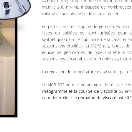
l’Arbois. Il s’agit d’un rhéomètre Anton Paar
nN.m à 200 mN.m). Il dispose de nombreuses 
volume disponible de fluide à caractériser.
En particulier il est équipé de géométries plan
lisses ou sablées qui sont utilisées pour l
synthétiques). En ce qui concerne la caractéri
suspensions étudiées au M2P2 (e.g. boues de 
équipé de géométries de type Couette à sim
suspensions décantables d’un mobile d’agitation (
La régulation de température est assurée par ef
Le MCR 302 permet notamment de réaliser des 
rhéogramme et la courbe de viscosité
ou enc
pour déterminer
le domaine de visco-élasticité