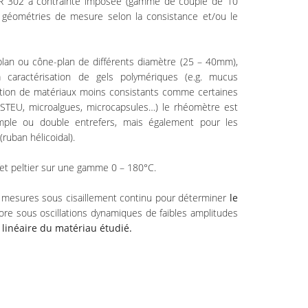
 MCR 302 à contrainte imposée (gamme de couple de 10
géométries de mesure selon la consistance et/ou le
-plan ou cône-plan de différents diamètre (25 – 40mm),
a caractérisation de gels polymériques (e.g. mucus
sation de matériaux moins consistants comme certaines
STEU, microalgues, microcapsules…) le rhéomètre est
ple ou double entrefers, mais également pour les
ruban hélicoidal).
fet peltier sur une gamme 0 – 180°C.
mesures sous cisaillement continu pour déterminer
le
ore sous oscillations dynamiques de faibles amplitudes
 linéaire du matériau étudié.