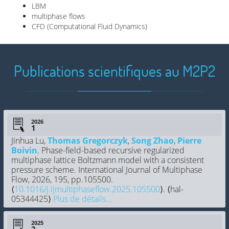
LBM
multiphase flows
CFD (Computational Fluid Dynamics)
Publications scientifiques au M2P2
2026
Jinhua Lu,
Thomas Gregorczyk
,
Song Zhao
,
Pierre
Boivin
. Phase-field-based recursive regularized
multiphase lattice Boltzmann model with a consistent
pressure scheme. International Journal of Multiphase
Flow, 2026, 195, pp.105500.
⟨
10.1016/j.ijmultiphaseflow.2025.105500
⟩. ⟨hal-
05344425⟩
Plus de détails...
2025