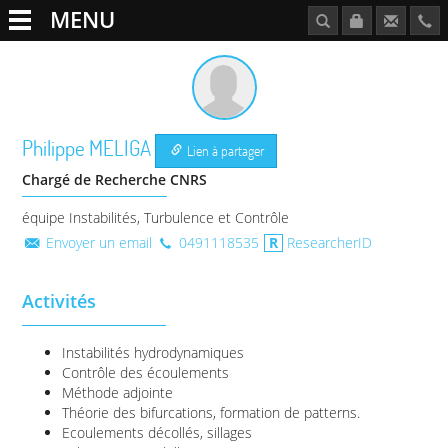
MENU
Philippe
MELIGA
Lien à partager
Chargé de Recherche CNRS
équipe Instabilités, Turbulence et Contrôle
Envoyer un email
0491118535
ResearcherID
Activités
Instabilités hydrodynamiques
Contrôle des écoulements
Méthode adjointe
Théorie des bifurcations, formation de patterns.
Ecoulements décollés, sillages