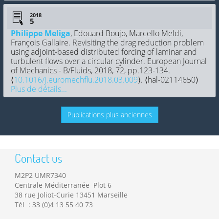
2018
Philippe Meliga
, Edouard Boujo, Marcello Meldi,
François Gallaire. Revisiting the drag reduction problem
using adjoint-based distributed forcing of laminar and
turbulent flows over a circular cylinder. European Journal
of Mechanics - B/Fluids, 2018, 72, pp.123-134.
⟨
10.1016/j.euromechflu.2018.03.009
⟩. ⟨hal-02114650⟩
Plus de détails...
Publications plus anciennes
Contact us
M2P2 UMR7340
Centrale Méditerranée Plot 6
38 rue Joliot-Curie 13451 Marseille
Tél : 33 (0)4 13 55 40 73