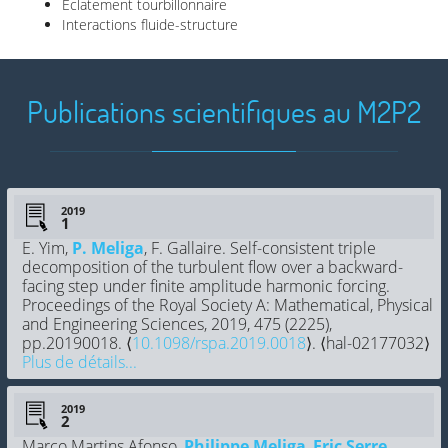
Eclatement tourbillonnaire
Interactions fluide-structure
Publications scientifiques au M2P2
2019
E. Yim,
P. Meliga
, F. Gallaire. Self-consistent triple
decomposition of the turbulent flow over a backward-
facing step under finite amplitude harmonic forcing.
Proceedings of the Royal Society A: Mathematical, Physical
and Engineering Sciences, 2019, 475 (2225),
pp.20190018. ⟨
10.1098/rspa.2019.0018
⟩. ⟨hal-02177032⟩
Plus de détails...
2019
Marco Martins Afonso,
Philippe Meliga
,
Eric Serre
.