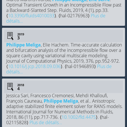
Optimal Transient Growth in an Incompressible Flow past
a Backward-Slanted Step. Fluids, 2019, 4 (1), pp.33.
⟨
10.3390/fluids4010033
⟩. ⟨hal-02176963⟩
Plus de
détails...
2019
Philippe Meliga
, Elie Hachem. Time-accurate calculation
and bifurcation analysis of the incompressible flow over a
square cavity using variational multiscale modeling.
Journal of Computational Physics, 2019, 376, pp.952-972.
⟨
10.1016/j.jcp.2018.09.036
⟩. ⟨hal-01946893⟩
Plus de
détails...
2018
Jessica Sari, Francesco Cremonesi, Mehdi Khalloufi,
François Cauneau,
Philippe Meliga
, et al.. Anisotropic
adaptive stabilized finite element solver for RANS models.
International Journal for Numerical Methods in Fluids,
2018, 86 (11), pp.717-736. ⟨
10.1002/fld.4475
⟩. ⟨hal-
02115828⟩
Plus de détails...