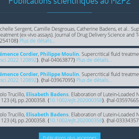
Publications scientifiques au M2P2
ichelle Sergent, Camille Desgrouas, Catherine Badens, et al.. Sup
reatment (ex-vivo assays). Journal of Drug Delivery Science and
04254108⟩
Plus de détails...
lémence Cordier
,
Philippe Moulin
. Supercritical fluid trea
sci.2022.120892
⟩. ⟨hal-04063877⟩
Plus de détails...
lémence Cordier
,
Philippe Moulin
. Supercritical fluid trea
sci.2022.120892
⟩. ⟨hal-03967095⟩
Plus de détails...
aolo Trucillo,
Elisabeth Badens
. Elaboration of Lutein‐Loaded
 123 (4), pp.2000358. ⟨
10.1002/ejlt.202000358
⟩. ⟨hal-0359766
aolo Trucillo,
Elisabeth Badens
. Elaboration of Lutein‐Loaded
 123 (4), pp.2000358. ⟨
10.1002/ejlt.202000358
⟩. ⟨hal-0333435
Publications plus anciennes