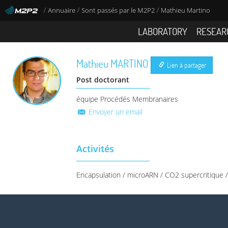
/
/
/
Annuaire
Sont passés par le M2P2
Mathieu Martino
LABORATORY
RESEAR
Mathieu
MARTINO
Lien à partager
Post doctorant
équipe Procédés Membranaires
Envoyer un email
Activités
Encapsulation / microARN / CO2 supercritique 