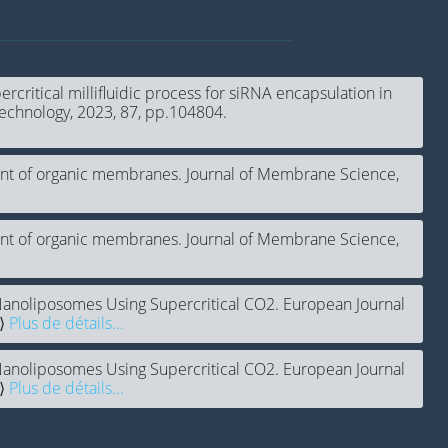
ercritical millifluidic process for siRNA encapsulation in
 Technology, 2023, 87, pp.104804.
tment of organic membranes. Journal of Membrane Science,
tment of organic membranes. Journal of Membrane Science,
 Nanoliposomes Using Supercritical CO2. European Journal
5⟩
Plus de détails...
 Nanoliposomes Using Supercritical CO2. European Journal
7⟩
Plus de détails...