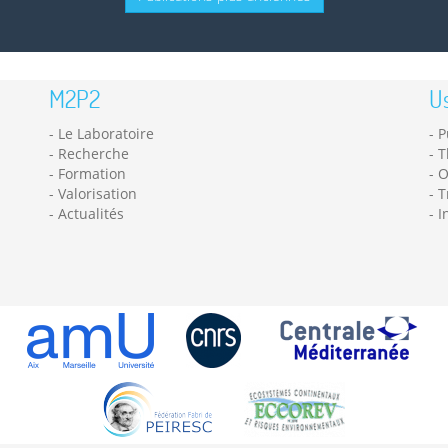
M2P2
Us
Le Laboratoire
P
Recherche
T
Formation
O
Valorisation
T
Actualités
I