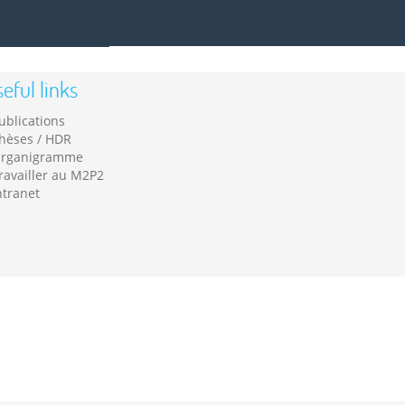
eful links
ublications
hèses / HDR
rganigramme
ravailler au M2P2
ntranet