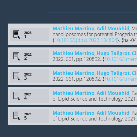
Mathieu Martino
,
Adil Mouahid
, M
2023
nanoliposomes for potential Progeria t
⟨
10.1016/j.jddst.2023.104804
⟩. ⟨hal-
Mathieu Martino
,
Hugo Taligrot
,
C
2022
2022, 661, pp.120892. ⟨
10.1016/j.mem
Mathieu Martino
,
Hugo Taligrot
,
C
2022
2022, 661, pp.120892. ⟨
10.1016/j.mem
Mathieu Martino
,
Adil Mouahid
, P
2021
of Lipid Science and Technology, 2021,
Mathieu Martino
,
Adil Mouahid
, P
2021
of Lipid Science and Technology, 2021,