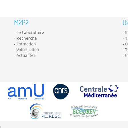
M2P2
Us
Le Laboratoire
P
Recherche
T
Formation
O
Valorisation
T
Actualités
I
|