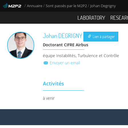
/
/
/
Annuaire
Sont passés par le M2P2
Johan Degrigny
LABORATORY
RESEAR
Johan
DEGRIGNY
Lien à partager
Doctorant CIFRE Airbus
équipe Instabilités, Turbulence et Contrôle
Envoyer un email
Activités
à venir