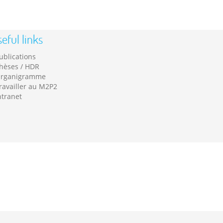
eful links
ublications
hèses / HDR
rganigramme
ravailler au M2P2
ntranet