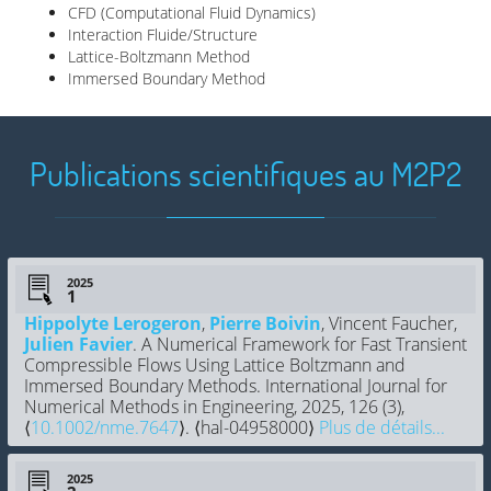
CFD (Computational Fluid Dynamics)
Interaction Fluide/Structure
Lattice-Boltzmann Method
Immersed Boundary Method
Publications scientifiques au M2P2
2025
Hippolyte Lerogeron
,
Pierre Boivin
, Vincent Faucher,
Julien Favier
. A Numerical Framework for Fast Transient
Compressible Flows Using Lattice Boltzmann and
Immersed Boundary Methods. International Journal for
Numerical Methods in Engineering, 2025, 126 (3),
⟨
10.1002/nme.7647
⟩. ⟨hal-04958000⟩
Plus de détails...
2025