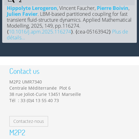
Hippolyte Lerogeron
, Vincent Faucher,
Pierre Boivin
,
Julien Favier
. LBM-based partitioned coupling for fast
transient fluid-structure dynamics. Applied Mathematical
Modelling, 2025, 149, pp.116274.
⟨
10.1016/j.apm.2025.116274
⟩. ⟨cea-05163942⟩
Plus de
détails...
Contact us
M2P2 UMR7340
Centrale Méditerranée Plot 6
38 rue Joliot-Curie 13451 Marseille
Tél : 33 (0)4 13 55 40 73
Contactez-nous
M2P2