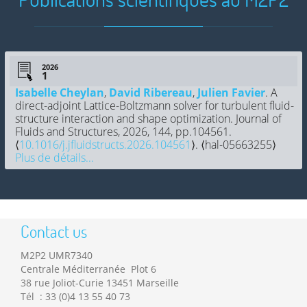
2026
Isabelle Cheylan
,
David Ribereau
,
Julien Favier
. A
direct-adjoint Lattice-Boltzmann solver for turbulent fluid-
structure interaction and shape optimization. Journal of
Fluids and Structures, 2026, 144, pp.104561.
⟨
10.1016/j.jfluidstructs.2026.104561
⟩. ⟨hal-05663255⟩
Plus de détails...
Contact us
M2P2 UMR7340
Centrale Méditerranée Plot 6
38 rue Joliot-Curie 13451 Marseille
Tél : 33 (0)4 13 55 40 73