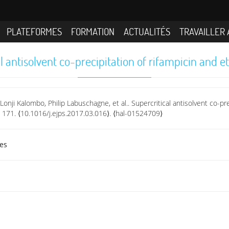
PLATEFORMES
FORMATION
ACTUALITÉS
TRAVAILLER 
l antisolvent co-precipitation of rifampicin and et
 Lonji Kalombo, Philip Labuschagne, et al.. Supercritical antisolvent co-pr
- 171. ⟨10.1016/j.ejps.2017.03.016⟩. ⟨hal-01524709⟩
es