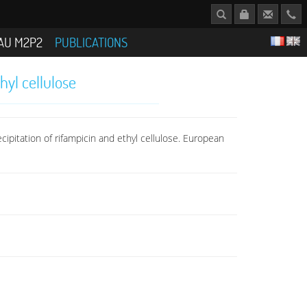
AU M2P2
PUBLICATIONS
hyl cellulose
ecipitation of rifampicin and ethyl cellulose. European