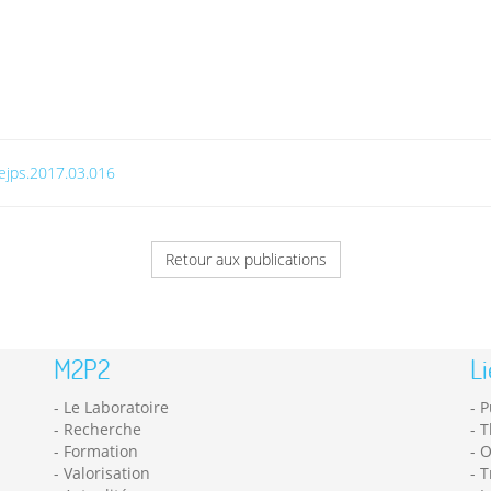
.ejps.2017.03.016
Retour aux publications
M2P2
Li
Le Laboratoire
P
Recherche
T
Formation
O
Valorisation
T