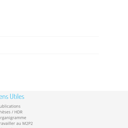
ens Utiles
ublications
hèses / HDR
rganigramme
ravailler au M2P2