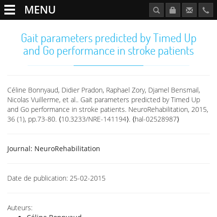
MENU
Gait parameters predicted by Timed Up
and Go performance in stroke patients
Céline Bonnyaud, Didier Pradon, Raphael Zory, Djamel Bensmail,
Nicolas Vuillerme, et al.. Gait parameters predicted by Timed Up
and Go performance in stroke patients. NeuroRehabilitation, 2015,
36 (1), pp.73-80. ⟨10.3233/NRE-141194⟩. ⟨hal-02528987⟩
Journal:
NeuroRehabilitation
Date de publication:
25-02-2015
Auteurs: