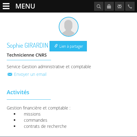
MENU
Sophie
GIRARDIN
Lien à partager
Technicienne CNRS
Service Gestion administrative et comptable
Envoyer un email
Activités
Gestion financière et comptable :
missions
commandes
contrats de recherche