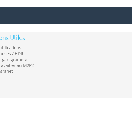
ens Utiles
ublications
hèses / HDR
rganigramme
ravailler au M2P2
ntranet