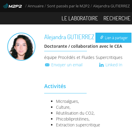
/
/
/
Annuaire
Sont passés par le M2P2
Alejandra GUTIERREZ
LE LABORATOIRE
RECHERCHE
Alejandra
GUTIERREZ
Lien à partager
Doctorante / collaboration avec le CEA
équipe Procédés et Fluides Supercritiques
Envoyer un email
Linked In
Activités
Microalgues,
Culture,
Réutilisation du CO2,
Phicobiliprotéines,
Extraction supercritique