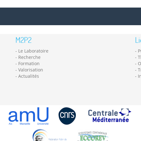
M2P2
Li
Le Laboratoire
P
Recherche
T
Formation
O
Valorisation
T
Actualités
I