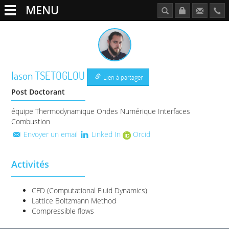
MENU
Iason
TSETOGLOU
Lien à partager
Post Doctorant
équipe Thermodynamique Ondes Numérique Interfaces
Combustion
Envoyer un email
Linked In
Orcid
Activités
CFD (Computational Fluid Dynamics)
Lattice Boltzmann Method
Compressible flows