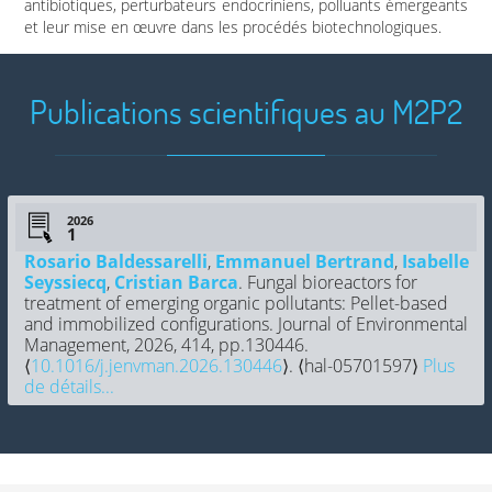
antibiotiques, perturbateurs endocriniens, polluants émergeants
et leur mise en œuvre dans les procédés biotechnologiques.
Publications scientifiques au M2P2
2026
Rosario Baldessarelli
,
Emmanuel Bertrand
,
Isabelle
Seyssiecq
,
Cristian Barca
. Fungal bioreactors for
treatment of emerging organic pollutants: Pellet-based
and immobilized configurations. Journal of Environmental
Management, 2026, 414, pp.130446.
⟨
10.1016/j.jenvman.2026.130446
⟩. ⟨hal-05701597⟩
Plus
de détails...